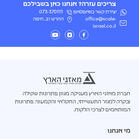
צריכים עזרה? אנחנו כאן בשבילכם
יצירת קשר בוואטסאפ
073-3701111
office@scale-
החרש 21, חיפה
israel.co.il
חברת מאזני הארץ מעניקה מגוון פתרונות שקילה
ובקרה למגזר התעשייתי, החקלאי והקמעוני: פתרונות
המותאמים לצרכי הלקוח.
מי אנחנו