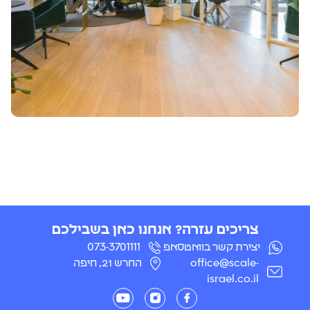
צריכים עזרה? אנחנו כאן בשבילכם
יצירת קשר בוואטסאפ
073-3701111
office@scale-
החרש 21, חיפה
israel.co.il