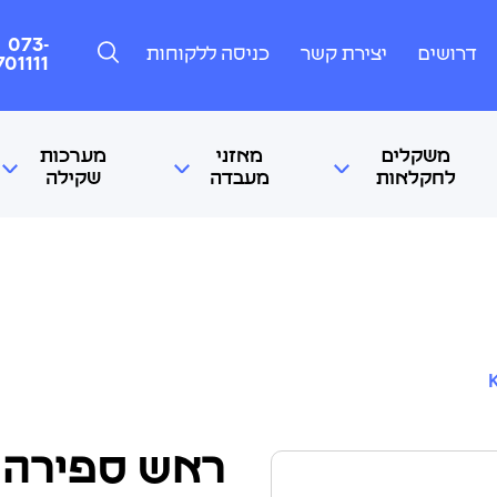
073-
דרושים
יצירת קשר
כניסה ללקוחות
701111
משקלים
מאזני
מערכות
לחקלאות
מעבדה
שקילה
ראש ספירה דג