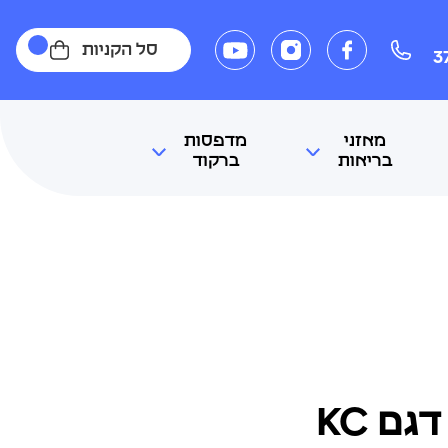
סל הקניות
3
מאזני
מדפסות
בריאות
ברקוד
ם KC