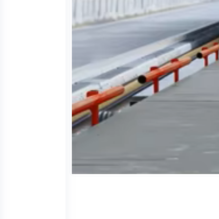
ראש שקילה A-12
הפעלה ע”י חשמל וסוללה נטענת כ