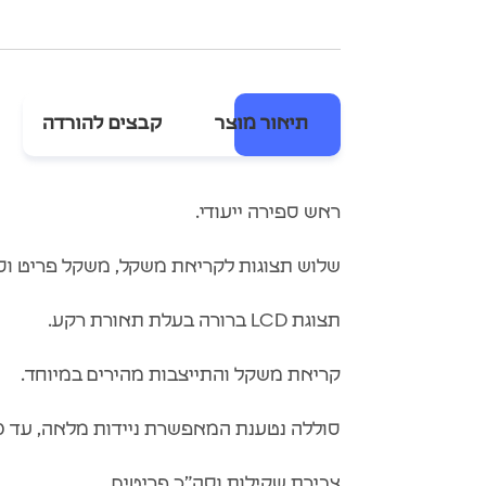
תיאור מוצר
קבצים להורדה
ראש ספירה ייעודי.
שלוש תצוגות לקריאת משקל, משקל פריט וס
תצוגת LCD ברורה בעלת תאורת רקע.
קריאת משקל והתייצבות מהירים במיוחד.
סוללה נטענת המאפשרת ניידות מלאה, עד 120 שעות רצופות ללא טעינה או ממתח החשמל.
צבירת שקילות וסה”כ פריטים.