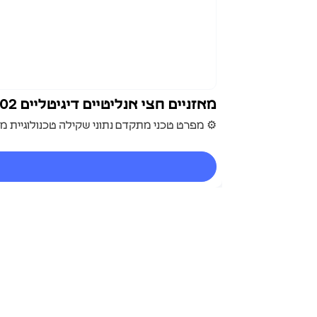
מאזניים חצי אנליטיים דיגיטליים MT2002
⚙️ מפרט טכני מתקדם נתוני שקילה טכנולוגיית מדידה: Load Cell אלקטרומגנטי מדויק המבטיח יצי