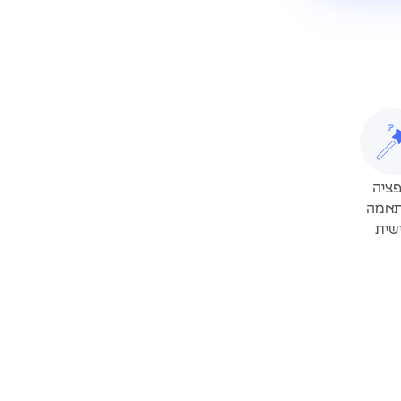
פציה
אמה
שית