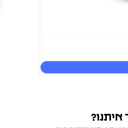
משטח שקילה 
משטח שקילה לקבלת ס
 איתנו?