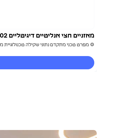
מאזניים חצי אנליטיים דיגיטליים MT2002
⚙️ מפרט טכני מתקדם נתוני שקילה טכנולוגיית מדידה: Load Cell אלקטרומגנטי מדויק המבטיח יצי