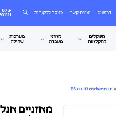
073-
דרושים
יצירת קשר
כניסה ללקוחות
701111
משקלים
מאזני
מערכות
לחקלאות
מעבדה
שקילה
סדרת PS
מאזניים אנל