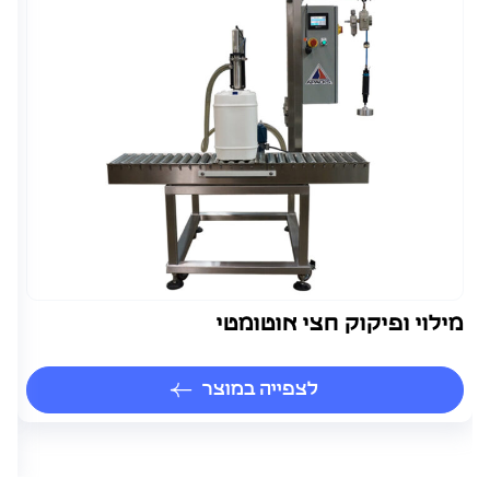
מילוי ופיקוק חצי אוטומטי
מ
מכ
יי
לצפייה במוצר