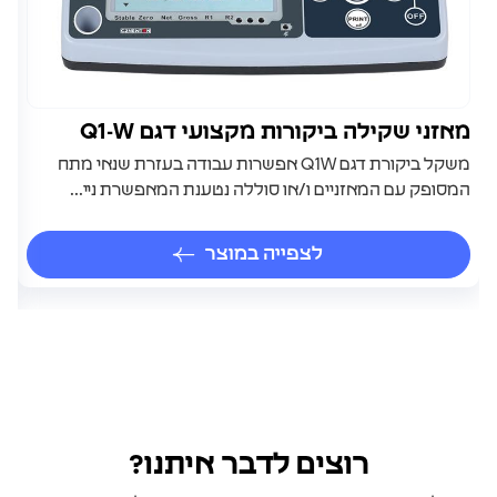
מאזני שקילה ביקורות מקצועי דגם Q1-W
S
משקל ביקורת דגם Q1W אפשרות עבודה בעזרת שנאי מתח
המסופק עם המאזניים ו/או סוללה נטענת המאפשרת ניי...
מנ
לצפייה במוצר
רוצים לדבר איתנו?