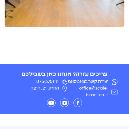
צריכים עזרה? אנחנו כאן בשבילכם
יצירת קשר בוואטסאפ
073-3701111
office@scale-
החרש 21, חיפה
israel.co.il