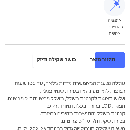
אופציה
להתאמה
אישית
תיאור מוצר
כושר שקילה ודיוק
סוללה נטענת המאפשרת ניידות מלאה, עד 100 שעות
רצופות ללא טעינה או בעזרת שנאי פנימי.
שלוש תצוגות לקריאת משקל, משקל פריט וסה”כ פריטים.
תצוגת LCD ברורה בעלת תאורת רקע.
קריאת משקל והתייצבות מהירים במיוחד.
צבירת שקילות/ וסה”כ פריטים.
משטח שקילה מנירוסטה גדול במיוחד 26 20X ס”מ.