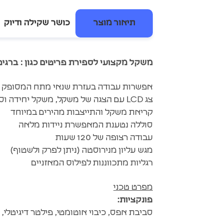
תיאור מוצר
כושר שקילה ודיוק
משקל מקצועי לספירת פריטים כגון : ברגים,
אפשרות עבודה בעזרת שנאי מתח המסופק ע
צג LCD עם הצגה של משקל, משקל יחידה וספירה כוללת
קריאת משקל והתייצבות מהירים במיוחד
סוללה נטענת המאפשרת ניידות מלאה
עבודה רצופה של 120 שעות
מגש עליון מנירוסטה (ניתן לפרק ולשטוף)
רגליות מתכווננות לפילוס המאזניים
מפרט טכני
פונקציות:
סביבת אפס, כיבוי אוטומטי, פילטר דיגיטלי,