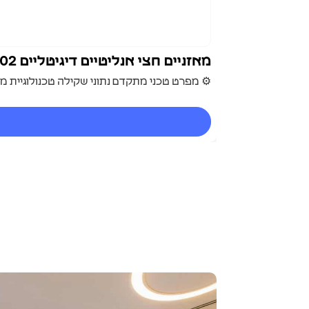
מאזניים חצי אנליטיים דיגיטליים MT2002
⚙️ מפרט טכני מתקדם נתוני שקילה טכנולוגיית מדידה: Load Cell אלקטרומגנטי מדויק המבטיח יצי