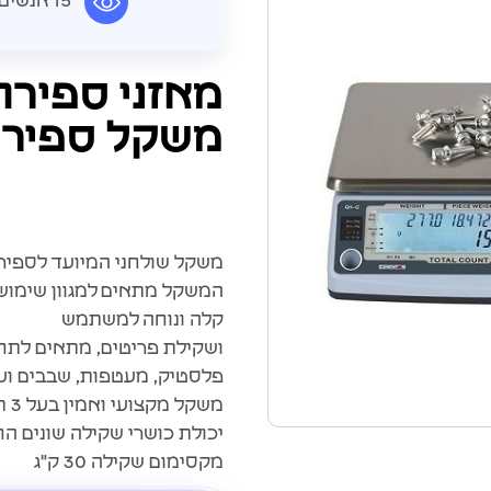
15 אנשים צופים במוצר זה כרגע
משקל ספירת
משקל שולחני המיועד לספיר
המשקל מתאים למגוון שימושי
קלה ונוחה למשתמש
ושקילת פריטים, מתאים לתחו
פלסטיק, מעטפות, שבבים וע
משקל מקצועי ואמין בעל 3 תצוגות ללקוח
יכולת כושרי שקילה שונים החל מ-.1
מקסימום שקילה 30 ק"ג