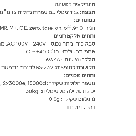
אינדיקציה לטעינה
תצוגה:
צג דיגיטלי עם ספרות גדולות 16 מ״מ מסוג LCD עם תאורה אחורית LED תצוגה ברורה וקלה לצפייה לעבודה ממושכת
כפתורים:
נומרי 0~9, count alarm, units, sample, count, MR, M+, CE, zero, tare, on, off
נתונים אלקטרוניים:
ספק כוח: מתח נכנס – AC 100V – 240V, מתח יוצא – 10V/600mA
טמפ' תפעולית: -10˚C ~ +40˚C
סוללה: נטענת 6V/4Ah
תקשורת כאופציה: RS-232 לחיבור מדפסת מדבקות-או הפעלת תוכנה חיצונית
נתונים טכניים:
מספר חלוקות שקילה: 3000e, 2x3000e, 15000d
יכולת שקילה מקסימלית: 30kg
מינימום שקילה: 0.5g
דרגת דיוק: ווו