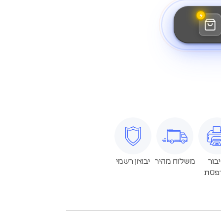
בור
משלוח מהיר
יבואן רשמי
פסת