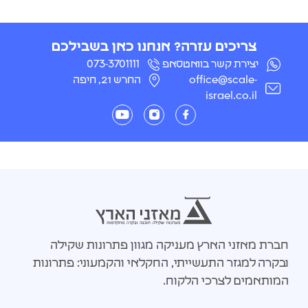
צריכים עזרה? אנחנו כאן בשבילכם
יצירת קשר בוואטסאפ
073-3701111
office@scale-
החרש 21, חיפה
israel.co.il
חברת מאזני הארץ מעניקה מגוון פתרונות שקילה
ובקרה למגזר התעשייתי, החקלאי והקמעוני: פתרונות
המותאמים לצרכי הלקוח.