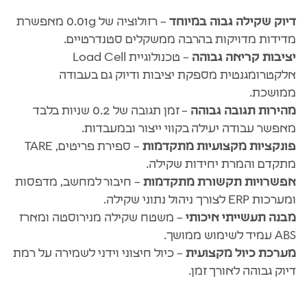
דיוק שקילה גבוה במיוחד
– רזולוציה של ‎0.01g מאפשרת
מדידות מדויקות בהרבה ממשקלים סטנדרטיים.
יציבות קריאה גבוהה
– טכנולוגיית Load Cell
אלקטרומגנטית מספקת יציבות ודיוק גם בעבודה
ממושכת.
מהירות תגובה גבוהה
– זמן תגובה של ‎0.2 שניות בלבד
מאפשר עבודה יעילה בקווי ייצור ובמעבדות.
פונקציות מקצועיות מתקדמות
– ספירת פריטים, TARE
מתקדם והמרת יחידות שקילה.
אפשרויות תקשורת מתקדמות
– חיבור למחשב, מדפסות
ומערכות ERP לצורך ניהול נתוני שקילה.
מבנה תעשייתי איכותי
– משטח שקילה מנירוסטה ומארז
ABS עמיד לשימוש ממושך.
מערכת כיול מקצועית
– כיול חיצוני וידני לשמירה על רמת
דיוק גבוהה לאורך זמן.