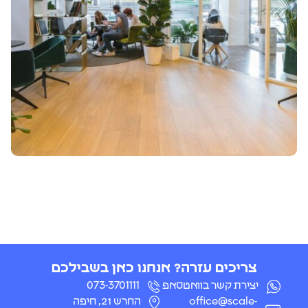
צריכים עזרה? אנחנו כאן בשבילכם
יצירת קשר בוואטסאפ
073-3701111
office@scale-
החרש 21, חיפה