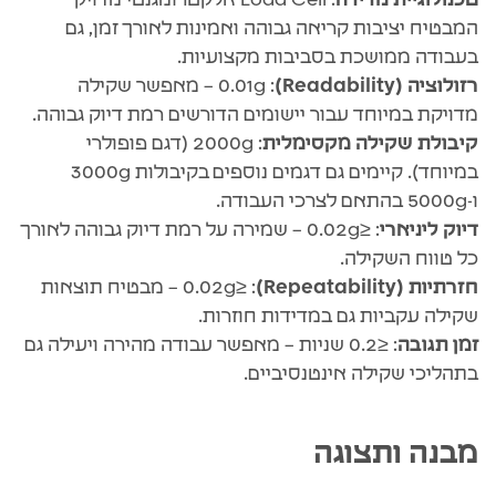
טכנולוגיית מדידה
: Load Cell אלקטרומגנטי מדויק
המבטיח יציבות קריאה גבוהה ואמינות לאורך זמן, גם
בעבודה ממושכת בסביבות מקצועיות.
רזולוציה (Readability)
: ‎0.01g – מאפשר שקילה
מדויקת במיוחד עבור יישומים הדורשים רמת דיוק גבוהה.
קיבולת שקילה מקסימלית
: ‎2000g (דגם פופולרי
במיוחד). קיימים גם דגמים נוספים בקיבולות ‎3000g
ו-5000g בהתאם לצרכי העבודה.
דיוק ליניארי
: ≤0.02g – שמירה על רמת דיוק גבוהה לאורך
כל טווח השקילה.
חזרתיות (Repeatability)
: ≤0.02g – מבטיח תוצאות
שקילה עקביות גם במדידות חוזרות.
זמן תגובה
: ≤0.2 שניות – מאפשר עבודה מהירה ויעילה גם
בתהליכי שקילה אינטנסיביים.
מבנה ותצוגה