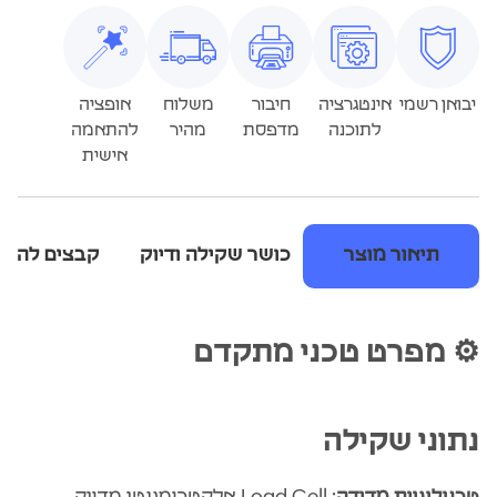
יבואן רשמי
אינטגרציה
חיבור
משלוח
אופציה
לתוכנה
מדפסת
מהיר
להתאמה
אישית
תיאור מוצר
כושר שקילה ודיוק
קבצים להור
⚙️ מפרט טכני מתקדם
נתוני שקילה