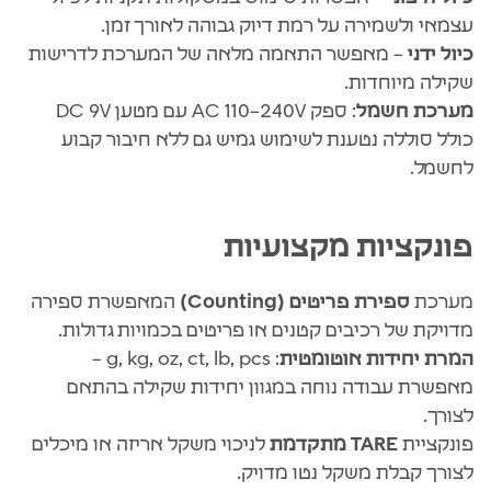
עצמאי ולשמירה על רמת דיוק גבוהה לאורך זמן.
כיול ידני
– מאפשר התאמה מלאה של המערכת לדרישות
שקילה מיוחדות.
מערכת חשמל
: ספק AC ‎110–240V עם מטען DC ‎9V
כולל סוללה נטענת לשימוש גמיש גם ללא חיבור קבוע
לחשמל.
פונקציות מקצועיות
מערכת
ספירת פריטים (Counting)
המאפשרת ספירה
מדויקת של רכיבים קטנים או פריטים בכמויות גדולות.
המרת יחידות אוטומטית
: g, kg, oz, ct, lb, pcs –
מאפשרת עבודה נוחה במגוון יחידות שקילה בהתאם
לצורך.
פונקציית
TARE מתקדמת
לניכוי משקל אריזה או מיכלים
לצורך קבלת משקל נטו מדויק.