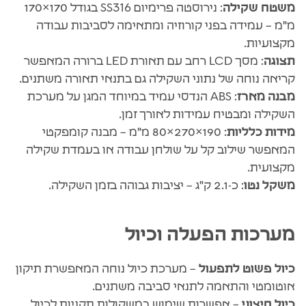
משטח שקילה
: נירוסטה פרימיום SS316 בגודל ‎170×170
מ"מ – עמידה בפני קורוזיה ומתאימה לסביבות עבודה
מקצועיות.
תצוגה
: מסך LCD רחב עם תאורת LED ברורה המאפשר
קריאה נוחה של נתוני השקילה גם בתנאי תאורה משתנים.
מבנה מארז
: ABS הנדסי עמיד במיוחד המגן על מערכת
השקילה ומבטיח עמידות לאורך זמן.
מידות כלליות
: ‎80×270×190 מ"מ – מבנה קומפקטי
המאפשר שילוב קל על שולחן עבודה או בעמדת שקילה
מקצועית.
משקל נטו
: כ-2.1 ק"ג – יציבות גבוהה בזמן השקילה.
מערכות הפעלה וכיול
כיול פשוט לתפעול
– מערכת כיול נוחה המאפשרת תיקון
אוטומטי והתאמה לתנאי סביבה משתנים.
כיול חיצוני
– אפשרות שימוש במשקולות תקניות לכיול