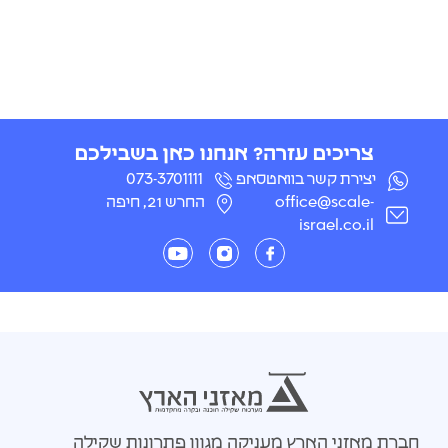
צריכים עזרה? אנחנו כאן בשבילכם
יצירת קשר בוואטסאפ
073-3701111
office@scale-
החרש 21, חיפה
israel.co.il
חברת מאזני הארץ מעניקה מגוון פתרונות שקילה