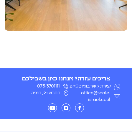
צריכים עזרה? אנחנו כאן בשבילכם
יצירת קשר בוואטסאפ
073-3701111
office@scale-
החרש 21, חיפה
israel.co.il