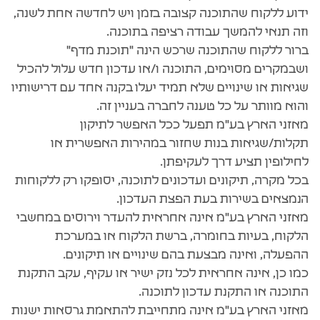
ידוע ללקוח שהתוכנה קצובה בזמן ויש לחדשה אחת לשנה,
וזה תנאי להמשך עבודה רציפה בתוכנה.
ברור ללקוח שהתוכנה שרכש הינה "תוכנת מדף"
ושבמקרים מסוימים, התוכנה ו/או עדכון חדש עלול להכיל
שגיאות או שינויים שלא תמיד יעלו בקנה אחד עם דרישותיו
והוא מוותר על כל טענה לחברה בעניין זה.
מאזני הארץ בע"מ תפעל ככל האפשר לתיקון
תקלות/שגיאות בנות שחזור במהירות האפשרית או
לחילופין תציע דרך לעקיפתן.
בכל מקרה, תיקונים ועדכונים לתוכנה, יסופקו רק ללקוחות
הנמצאים בשירות בעת הפצת העדכון.
מאזני הארץ בע"מ אינה אחראית להעדר וירוסים במחשבי
הלקוח, בעיות בחומרה, ברשת הלקוח או במערכת
ההפעלה, ואינה מבצעת בהם שינויים או תיקונים.
כמו כן, אינה אחראית לכל נזק ישיר או עקיף, עקב התקנת
התוכנה או התקנת עדכון לתוכנה.
מאזני הארץ בע"מ אינה מתחייבת להתאמת גרסאות ישנות