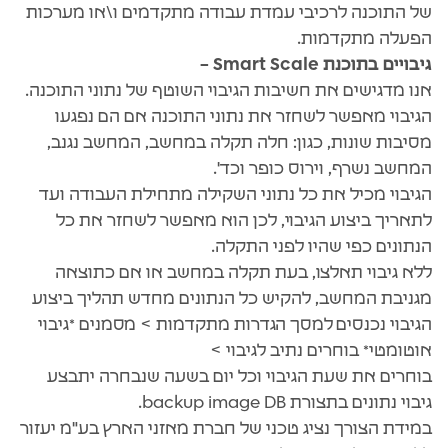
של התוכנה לרכיבי עמדת עבודה מתקדמים ו\או מערכות
הפעלה מתקדמות.
גיבויים בתוכנת Smart Scale –
אנו מדגישים את חשיבות הגיבוי השוטף של נתוני התוכנה.
הגיבוי מאפשר לשחזר את נתוני התוכנה אם הם נפגעו
מסיבות שונות, כגון: חלה תקלה במחשב, המחשב נגנב,
המחשב נשרף, וירוס כופר וכד'.
הגיבוי מכיל את כל נתוני השקילה מתחילת העבודה ועד
לתאריך ביצוע הגיבוי, לכן הוא מאפשר לשחזר את כל
הנתונים כפי שהיו לפני התקלה.
ללא גיבוי תאלצו, בעת תקלה במחשב או אם כתוצאה
מגניבת המחשב, להקיש כל הנתונים מחדש תהליך ביצוע
הגיבוי נכנסים למסך הגדרות מתקדמות > מסמנים *גיבוי
אוטומטי* בוחרים נתיב לגיבוי >
בוחרים את שעת הגיבוי וכל יום בשעה שנבחרה יתבצע
גיבוי נתונים בתצורת backup image DB.
במידת הצורך נציג טכני של חברת מאזני הארץ בע"מ יעזור