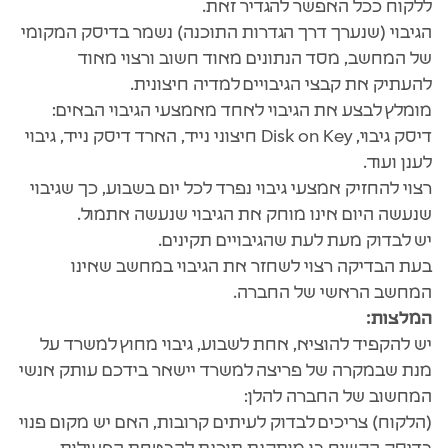
ללקוח ככל האפשר להגדיר זאת.
הגיבוי (שנערך דרך הגדרות התוכנה) נשמר בדיסק המקומי
של המחשב, מסד הנתונים מאוד חשוב ורצוי מאוד
להעתיק את קבצי הגיבויים למדיה חיצונית.
מומלץ לבצע את הגיבוי לאחד מאמצעי הגיבוי הבאים:
דיסק גיבוי, Disk on Key חיצוני נייד, הארד דיסק נייד, גיבוי
לענן ועוד.
רצוי להחזיק אמצעי גיבוי נפרד לכל יום בשבוע, כך שגיבוי
שנעשה היום אינו מוחק את הגיבוי שנעשה אתמול.
יש לבדוק מעת לעת שהגיבויים תקינים.
בעת הבדיקה רצוי לשחזר את הגיבוי במחשב שאינו
המחשב הראשי של החברה.
המלצות:
יש להקפיד להוציא, אחת לשבוע, גיבוי מחוץ למשרד על
מנת שבמקרה של פריצה למשרד יישאר בידכם עותק אנשי
המחשוב של החברה להלן:
(הלקוח) צריכים לבדוק לעיתים קרובות, האם יש מקום פנוי