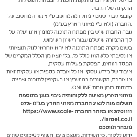
בדיסק הקשיח בו מותקנת תוכנת להבטחת הפעילות
התקינה של הגיבוי.
קובצי גיבוי ישנים יימחקו מהמחשב ע"י אנשי המחשוב של
.החברה (ולא ע"י מאזני הארץ בע"מ)
גובה החבות שיש בין מפתח התוכנה למזמין אינו יעלה על
סך התמורה שישלם עבור רישיון השימוש.
בשום מקרה מפתח התוכנה לא יהא אחראי לנזק תוצאתי
או נסיבתי כלשהוא כולל כל, בלי יוצא מן הכלל המקרים של
הפסד רווחים, הפסקת פעילות עסקית,
איבוד של מידע עסקי, או כל אבדה כספית או עסקית זאת
או אחרת, הקשורים במישרין או בעקיפין לתוכנה וצפייה
בדוחות בזמן אמת ONLINE.
מאזני הארץ מציעה ללקוחותיה גיבוי בענן בתוספת
תשלום פנה לנציג החברה מאזני הארץ בע"מ 073-
3701111 או באתר החברה
https://www.scale-
.
israel.co.il/
מובהר ומוסכם
ידוע ללקוח, כי השירות, מעצם טיבו, חשוף לסיכונים שונים